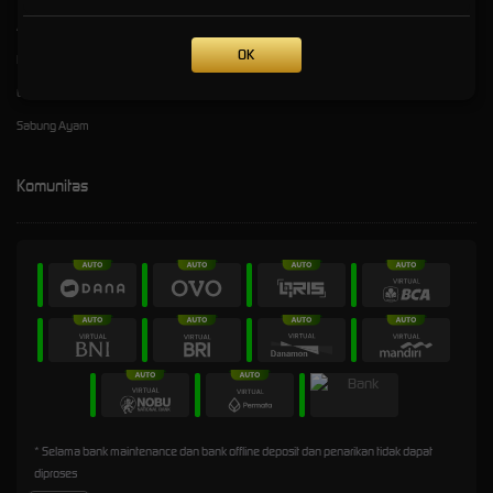
Arcade
OK
Poker
E-Sports
Sabung Ayam
Komunitas
* Selama bank maintenance dan bank offline deposit dan penarikan tidak dapat
diproses