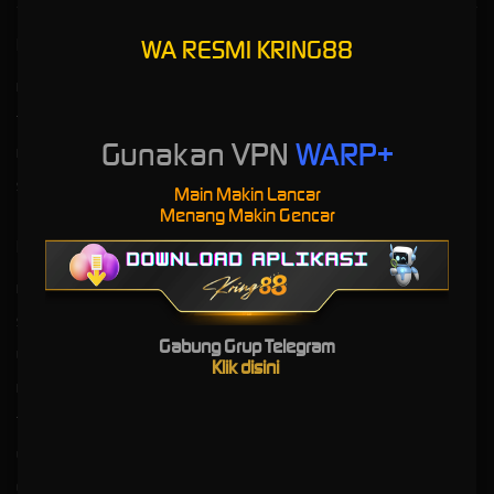
WA RESMI KRING88
Kebijaksanaan
Platform
Responsible Gambling
Promosi
Tentang KRING88
Loyalty
Gunakan VPN
WARP+
Pusat Bantuan
Referral
Syarat dan Ketentuan
Main Makin Lancar
Menang Makin Gencar
Kategori
Dukungan
Hot Games
Slots
Gabung Grup Telegram
Live Casino
Klik disini
Race
Togel
Olahraga
Crash Game