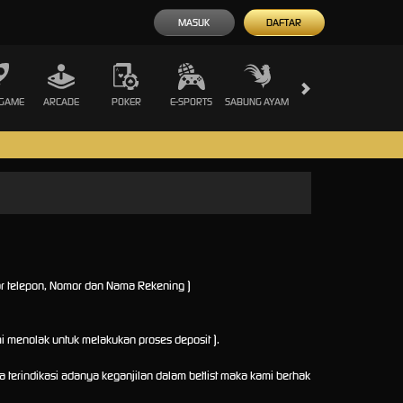
MASUK
DAFTAR
 GAME
ARCADE
POKER
E-SPORTS
SABUNG AYAM
PROMOSI
or telepon, Nomor dan Nama Rekening )
ami menolak untuk melakukan proses deposit ).
ika terindikasi adanya keganjilan dalam betlist maka kami berhak