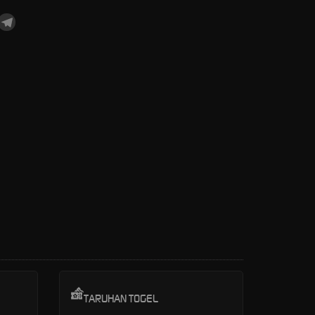
TARUHAN TOGEL