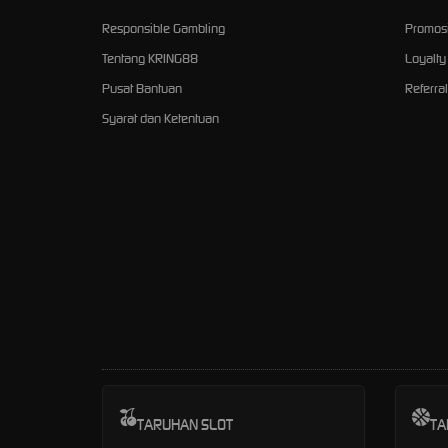
Responsible Gambling
Promos
Tentang KRING88
Loyalty
Pusat Bantuan
Referral
Syarat dan Ketentuan
TARUHAN SLOT
TA