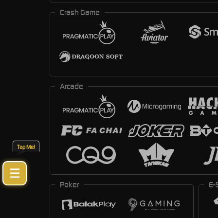
Crash Game
Arcade
☰
Poker
E-