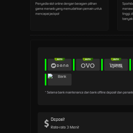
Penyedia slot online dengan beragam pilihan
Sportsb
game menarik yang memudahkan pemain untuk
menawar
mencapai jackpot
tinggi,
banyak 
* Selama bank maintenance dan bank offline deposit dan penarik
Deposit
Rata-rata 3 Menit