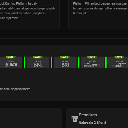
ook Gaming Platform Terbaik
Platform Pilihan bagi perusahaan-perusa
kan lebih banyak game, odds yang lebih
terbaik di dunia, dengan pilihan variasi g
 dan menyediakan pilihan yang lebih
terbanyak
untuk pemain.
an tidak dapat diproses
Penarikan
Rata-rata 5 Menit