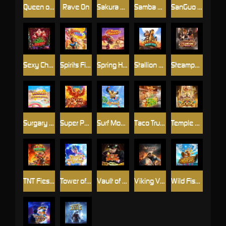
Queen of Aztec
Rave On
Sakura Neko
Samba Fiesta
SanGuo - The Brotherhood
Sexy Christmas Sirens
Spirits Fiesta
Spring Harvest
Stallion Princess
Steampunk Reloaded
Surgary bonanza
Super Phoenix
Surf Monkey
Taco Truck Delight
Temple of Gods
TNT Fiesta
Tower of Riches
Vault of Riches
Viking Valor
Wild Fish Hunter