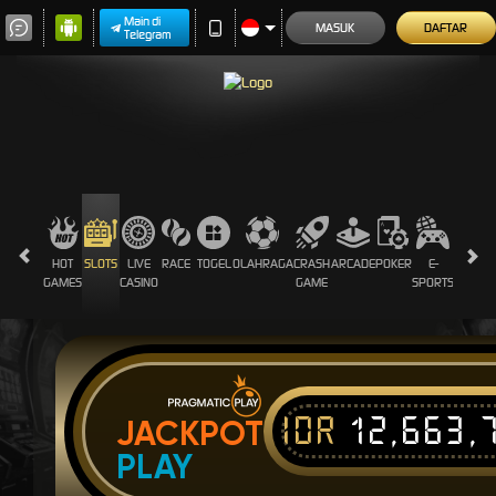
Main di
MASUK
DAFTAR
Telegram
HOT
SLOTS
LIVE
RACE
TOGEL
OLAHRAGA
CRASH
ARCADE
POKER
E-
SABUN
GAMES
CASINO
GAME
SPORTS
AYAM
IDR
12,663,
JACKPOT
PLAY