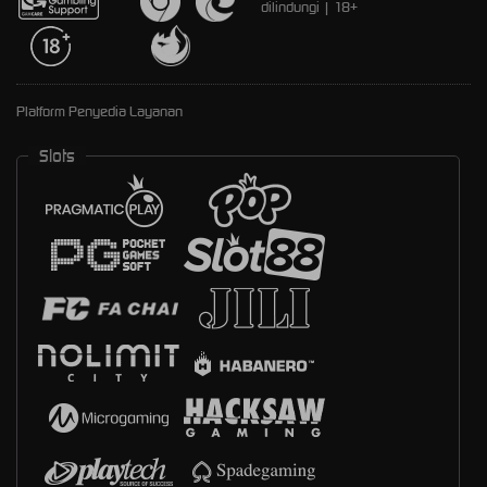
dilindungi | 18+
Platform Penyedia Layanan
Slots