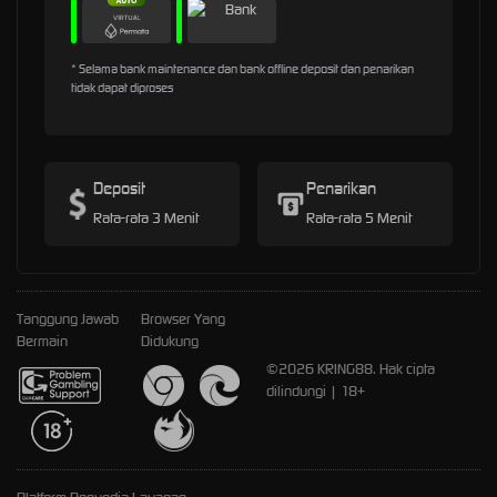
* Selama bank maintenance dan bank offline deposit dan penarikan
tidak dapat diproses
Deposit
Penarikan
Rata-rata 3 Menit
Rata-rata 5 Menit
Tanggung Jawab
Browser Yang
Bermain
Didukung
©2026 KRING88. Hak cipta
dilindungi | 18+