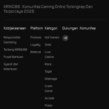
KRING88 : Komunitas Gaming Online Terlengkap Dan
Terpercaya 2026
Kebijaksanaan
Platform
Kategori
Dukungan
Komunitas
Responsible
Promosi
Hot Games
Gambling
Loyalty
Slots
Tentang KRING88
Referral
Live
Pusat Bantuan
Casino
Syarat dan
Race
Ketentuan
Togel
Olahraga
Crash
Game
Arcade
Poker