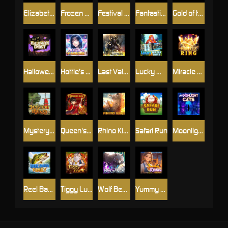
Elizabeth Lab
Frozen Blade
Festival of the Dead
Fantastic Faries
Gold of the King
Halloween Ghost
Hottie’s Paradise
Last Valkyrie
Lucky Waterfalls
Miracle Ring
Mystery Wind
Queen's Bow
Rhino King
Safari Run
Moonlight Cats
Reel Bass Family
Tiggy Luck
Wolf Begins
Yummy Kitchen