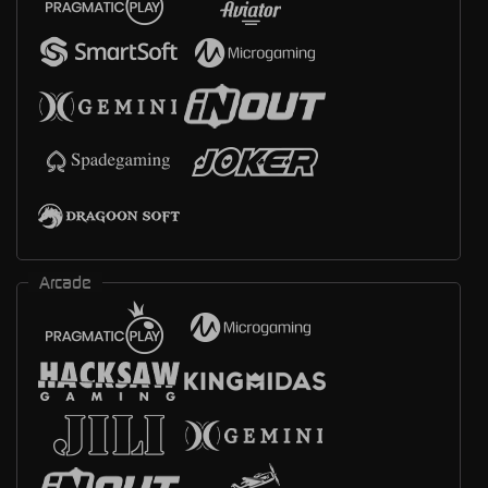
Arcade