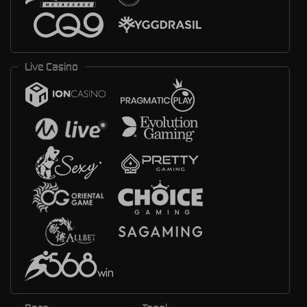
Live Casino