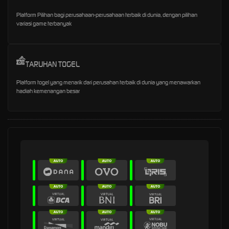
Platform Pilihan bagi perusahaan-perusahaan terbaik di dunia, dengan pilihan
variasi game terbanyak
TARUHAN TOGEL
Platform togel yang menarik dari perusahan terbaik di dunia yang menawarkan
hadiah kemenangan besar