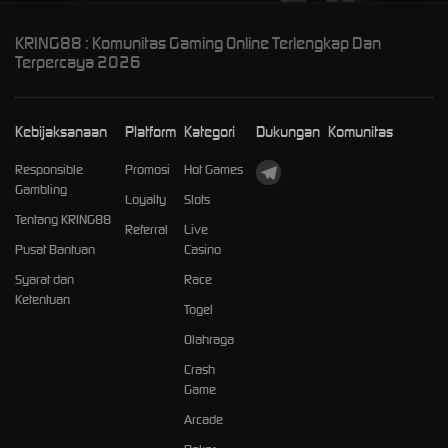
KRING88 : Komunitas Gaming Online Terlengkap Dan
Terpercaya 2026
Kebijaksanaan
Platform
Kategori
Dukungan
Komunitas
Responsible
Promosi
Hot Games
Gambling
Loyalty
Slots
Tentang KRING88
Referral
Live
Pusat Bantuan
Casino
Syarat dan
Race
Ketentuan
Togel
Olahraga
Crash
Game
Arcade