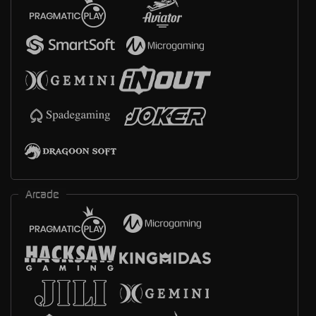
Arcade