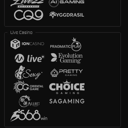
Live Casino