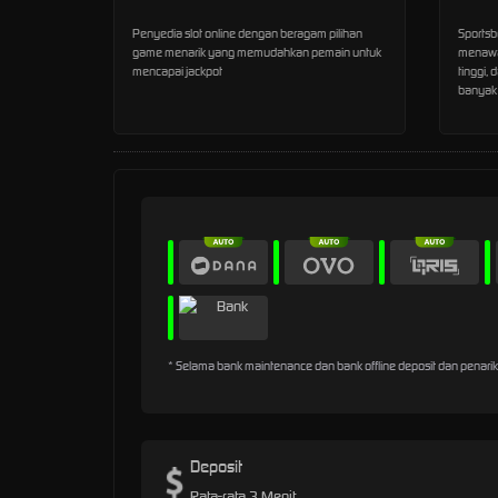
Penyedia slot online dengan beragam pilihan
Sportsb
game menarik yang memudahkan pemain untuk
menawar
mencapai jackpot
tinggi,
banyak 
* Selama bank maintenance dan bank offline deposit dan penarik
Deposit
Rata-rata 3 Menit