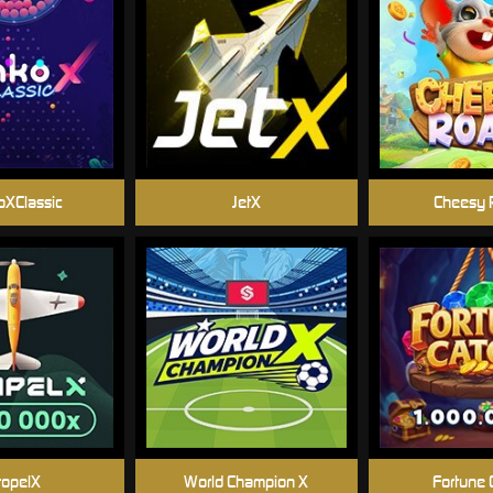
oXClassic
JetX
Cheesy 
ropelX
World Champion X
Fortune 