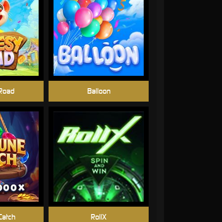
Road
Balloon
Catch
RollX