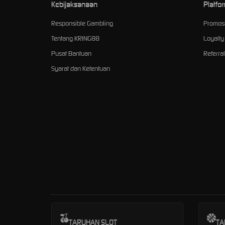
Kebijaksanaan
Platfo
Responsible Gambling
Promos
Tentang KRING88
Loyalty
Pusat Bantuan
Referral
Syarat dan Ketentuan
TARUHAN SLOT
TA