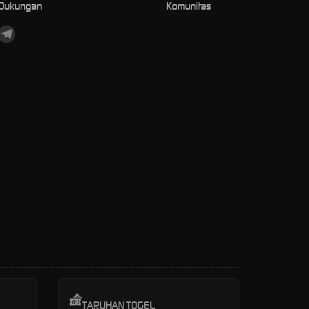
Dukungan
Komunitas
TARUHAN TOGEL