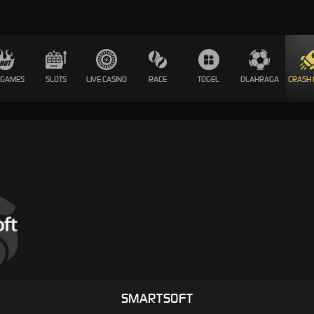
 GAMES
SLOTS
LIVE CASINO
RACE
TOGEL
OLAHRAGA
CRASH
SMARTSOFT