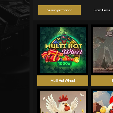
Semua permainan
Crash Game
Multi Hot Wheel