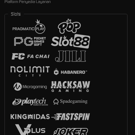
Platform Penyedia Layanan
Slots