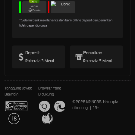
* Selama bank maintenance dan bank offline deposit dan penarikan
tidak dapat diproses
Deposit
Penarikan
Rata-rata 3 Menit
Rata-rata 5 Menit
Tanggung Jawab
Browser Yang
Bermain
Didukung
©2026 KRING88. Hak cipta
dilindungi | 18+