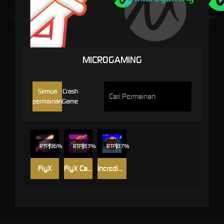
MICROGAMING
Semua
Crash
permainan
Game
RTP
96%
RTP
83%
RTP
87%
FlyX
FlyX Cash Turbo
Incredible Balloon Machine