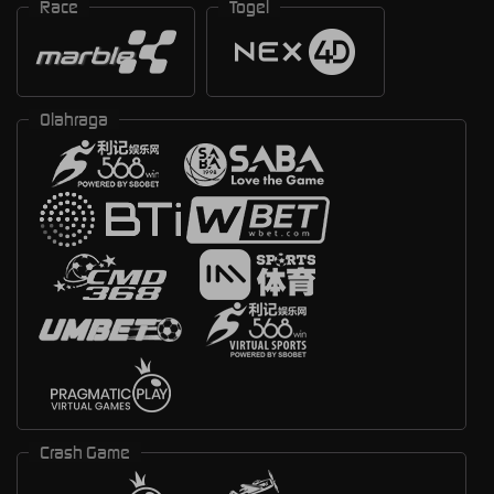
Race
Togel
Olahraga
Crash Game