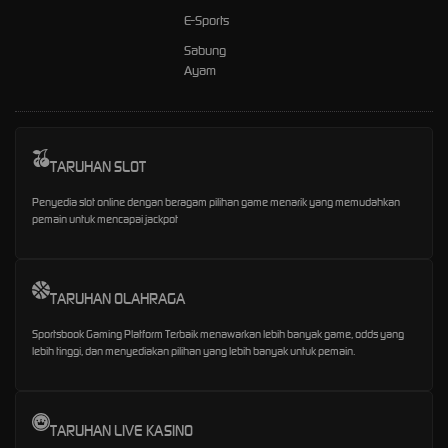
E-Sports
Sabung
Ayam
TARUHAN SLOT
Penyedia slot online dengan beragam pilihan game menarik yang memudahkan
pemain untuk mencapai jackpot
TARUHAN OLAHRAGA
Sportsbook Gaming Platform Terbaik menawarkan lebih banyak game, odds yang
lebih tinggi, dan menyediakan pilihan yang lebih banyak untuk pemain.
TARUHAN LIVE KASINO