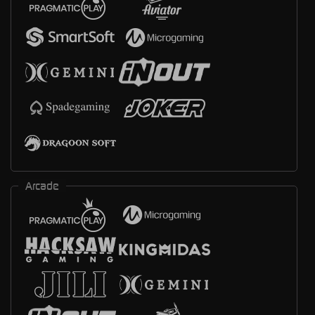
Arcade