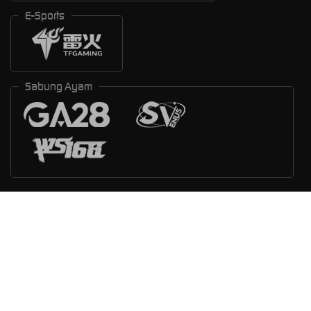
E-Sports
Sabung Ayam