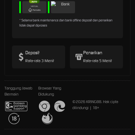
* Selama bank maintenance dan bank offline deposit dan penarikan
tidak dapat diproses
Deposit
Penarikan
Rata-rata 3 Menit
Rata-rata 5 Menit
Tanggung Jawab
Browser Yang
Bermain
Didukung
©2026 KRING88. Hak cipta
dilindungi | 18+