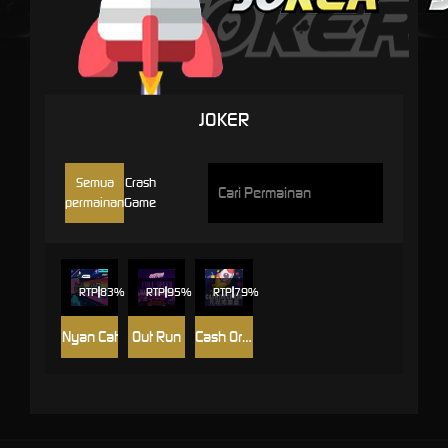
JOKER
Semua
Crash
permainan
Game
RTP
83%
RTP
95%
RTP
79%
Nyan Cat
Out Run
Cash Or Crash