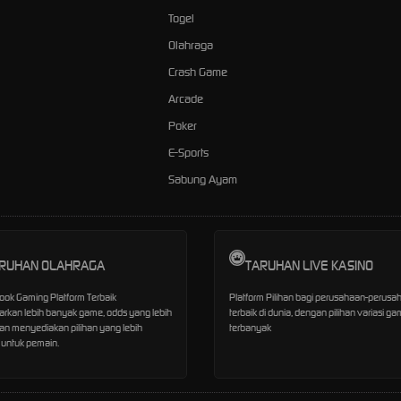
Togel
Olahraga
Crash Game
Arcade
Poker
E-Sports
Sabung Ayam
RUHAN OLAHRAGA
TARUHAN LIVE KASINO
ook Gaming Platform Terbaik
Platform Pilihan bagi perusahaan-perusa
kan lebih banyak game, odds yang lebih
terbaik di dunia, dengan pilihan variasi g
 dan menyediakan pilihan yang lebih
terbanyak
untuk pemain.