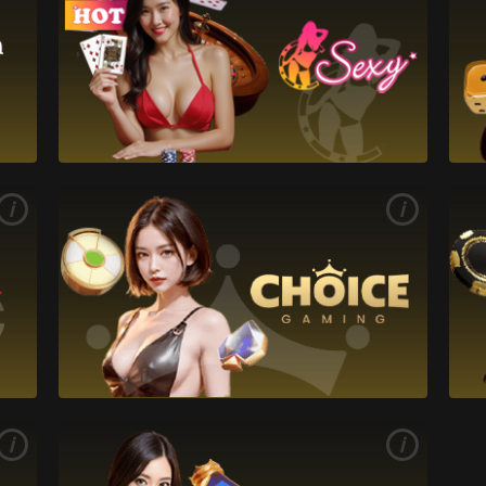
i
i
i
i