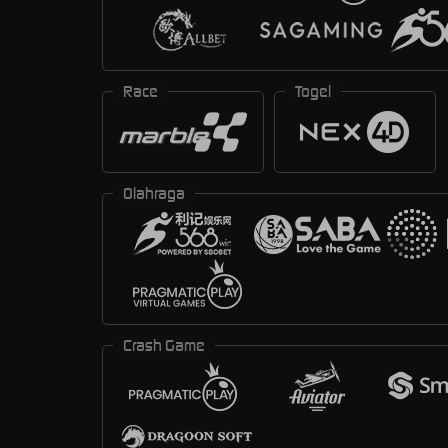
Race
Togel
Olahraga
Crash Game